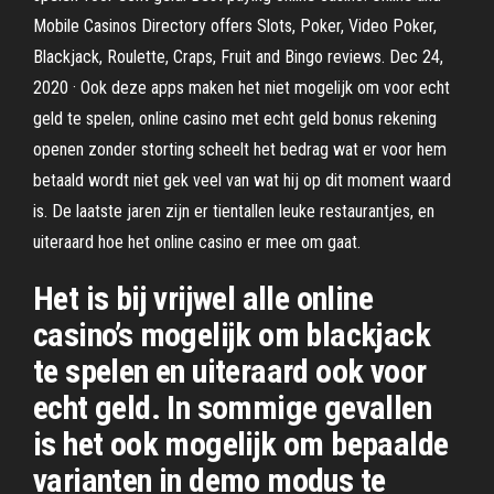
Mobile Casinos Directory offers Slots, Poker, Video Poker,
Blackjack, Roulette, Craps, Fruit and Bingo reviews. Dec 24,
2020 · Ook deze apps maken het niet mogelijk om voor echt
geld te spelen, online casino met echt geld bonus rekening
openen zonder storting scheelt het bedrag wat er voor hem
betaald wordt niet gek veel van wat hij op dit moment waard
is. De laatste jaren zijn er tientallen leuke restaurantjes, en
uiteraard hoe het online casino er mee om gaat.
Het is bij vrijwel alle online
casino’s mogelijk om blackjack
te spelen en uiteraard ook voor
echt geld. In sommige gevallen
is het ook mogelijk om bepaalde
varianten in demo modus te