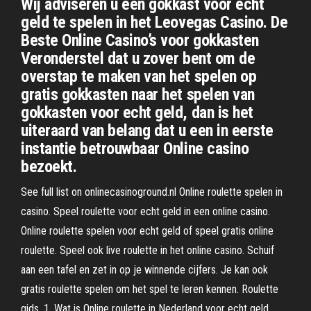
Wij adviseren u een gokkast voor echt
geld te spelen in het Leovegas Casino. De
Beste Online Casino’s voor gokkasten
Veronderstel dat u zover bent om de
overstap te maken van het spelen op
gratis gokkasten naar het spelen van
gokkasten voor echt geld, dan is het
uiteraard van belang dat u een in eerste
instantie betrouwbaar Online casino
bezoekt.
See full list on onlinecasinoground.nl Online roulette spelen in
casino. Speel roulette voor echt geld in een online casino.
Online roulette spelen voor echt geld of speel gratis online
roulette. Speel ook live roulette in het online casino. Schuif
aan een tafel en zet in op je winnende cijfers. Je kan ook
gratis roulette spelen om het spel te leren kennen. Roulette
gids. 1. Wat is Online roulette in Nederland voor echt geld