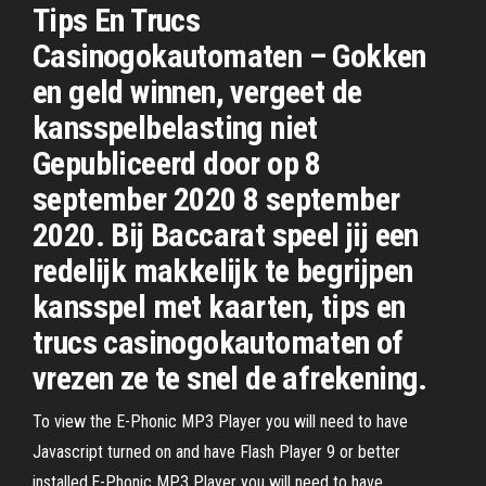
Tips En Trucs
Casinogokautomaten – Gokken
en geld winnen, vergeet de
kansspelbelasting niet
Gepubliceerd door op 8
september 2020 8 september
2020. Bij Baccarat speel jij een
redelijk makkelijk te begrijpen
kansspel met kaarten, tips en
trucs casinogokautomaten of
vrezen ze te snel de afrekening.
To view the E-Phonic MP3 Player you will need to have
Javascript turned on and have Flash Player 9 or better
installed.E-Phonic MP3 Player you will need to have