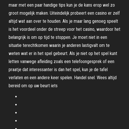
maar met een paar handige tips kun je de kans erop wel zo
groot mogelijk maken. Uiteindelijk probeert een casino er zelf
altijd wat aan over te houden. Als je maar lang genoeg speelt
is het voordeel onder de streep voor het casino, waardoor het
belangrijk is om op tijd te stoppen. Je moet niet in een
situatie terechtkomen waarin je anderen lastigvalt om te
weten wat er in het spel gebeurt. Als je niet op het spel kunt
letten vanwege afleiding zoals een telefoongesprek of een
praatje dat interessanter is dan het spel, kun je de tafel
verlaten en een andere keer spelen. Handel snel. Wees altijd
bereid om op uw beurt iets