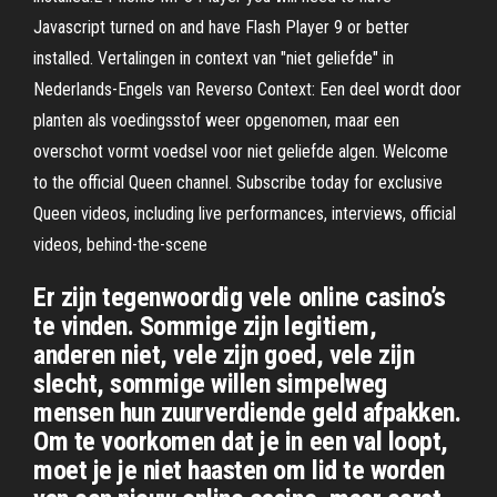
Javascript turned on and have Flash Player 9 or better
installed. Vertalingen in context van "niet geliefde" in
Nederlands-Engels van Reverso Context: Een deel wordt door
planten als voedingsstof weer opgenomen, maar een
overschot vormt voedsel voor niet geliefde algen. Welcome
to the official Queen channel. Subscribe today for exclusive
Queen videos, including live performances, interviews, official
videos, behind-the-scene
Er zijn tegenwoordig vele online casino’s
te vinden. Sommige zijn legitiem,
anderen niet, vele zijn goed, vele zijn
slecht, sommige willen simpelweg
mensen hun zuurverdiende geld afpakken.
Om te voorkomen dat je in een val loopt,
moet je je niet haasten om lid te worden