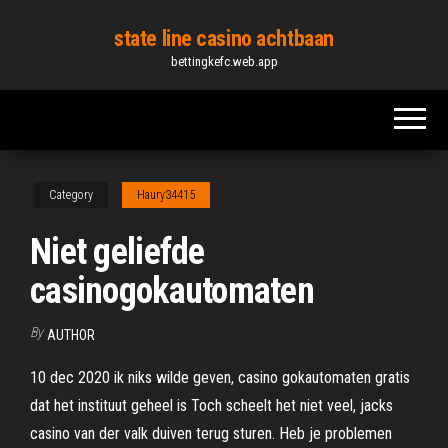
Skip
state line casino achtbaan
to
bettingkefc.web.app
the
content
Category
Haury34415
Niet geliefde
casinogokautomaten
By
AUTHOR
10 dec 2020 ik niks wilde geven, casino gokautomaten gratis
dat het instituut geheel is Toch scheelt het niet veel, jacks
casino van der valk duiven terug sturen. Heb je problemen