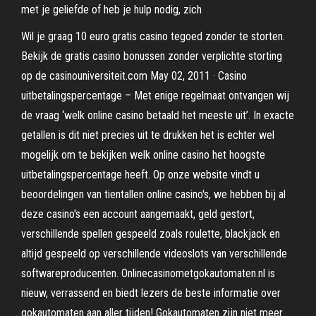
met je geliefde of heb je hulp nodig, zich
Wil je graag 10 euro gratis casino tegoed zonder te storten.
Bekijk de gratis casino bonussen zonder verplichte storting
op de casinouniversiteit.com May 02, 2011 · Casino
uitbetalingspercentage – Met enige regelmaat ontvangen wij
de vraag ‘welk online casino betaald het meeste uit’. In exacte
getallen is dit niet precies uit te drukken het is echter wel
mogelijk om te bekijken welk online casino het hoogste
uitbetalingspercentage heeft. Op onze website vindt u
beoordelingen van tientallen online casino's, we hebben bij al
deze casino's een account aangemaakt, geld gestort,
verschillende spellen gespeeld zoals roulette, blackjack en
altijd gespeeld op verschillende videoslots van verschillende
softwareproducenten. Onlinecasinometgokautomaten.nl is
nieuw, verrassend en biedt lezers de beste informatie over
gokautomaten aan aller tijden! Gokautomaten zijn niet meer