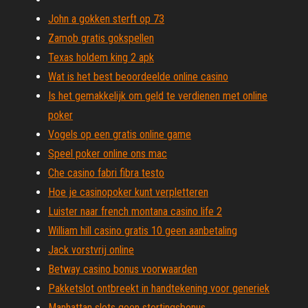
John a gokken sterft op 73
Zamob gratis gokspellen
Texas holdem king 2 apk
Wat is het best beoordeelde online casino
Is het gemakkelijk om geld te verdienen met online
poker
Vogels op een gratis online game
Speel poker online ons mac
Che casino fabri fibra testo
Hoe je casinopoker kunt verpletteren
Luister naar french montana casino life 2
William hill casino gratis 10 geen aanbetaling
Jack vorstvrij online
Betway casino bonus voorwaarden
Pakketslot ontbreekt in handtekening voor generiek
Manhattan slots geen stortingsbonus