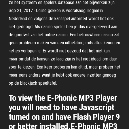
ze het systeem en spelers database aan het bijwerken zijn.
Sep 21, 2017 · Online gokken is vooralsnog illegaal in
Nederland en volgens de kansspel autoriteit wordt het ook
niet gedoogd. Als casino speler ben je dus overgeleverd aan
de goodwill van het online casino. Een betrouwbaar casino zal
geen probleem maken van een uitbetaling, mits alles keurig en
netjes verlopen is. Er wordt niet gezegd dat het niet kan,
maar omdat de kansen zo laag zijn is het niet ideaal om daar
voor te kiezen. Een keer proberen kan altijd, maar probeer het
maar eens anders want je hebt ook andere inzetten genoeg
op de blackjack speeltafel.
To view the E-Phonic MP3 Player
you will need to have Javascript
turned on and have Flash Player 9
or better installed.E-Phonic MP3