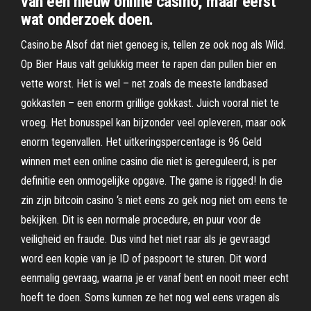
van een nieuw online casino, maar eerst
wat onderzoek doen.
Casino.be Alsof dat niet genoeg is, tellen ze ook nog als Wild.
Op Bier Haus valt gelukkig meer te rapen dan pullen bier en
vette worst. Het is wel – net zoals de meeste landbased
gokkasten – een enorm grillige gokkast. Juich vooral niet te
vroeg. Het bonusspel kan bijzonder veel opleveren, maar ook
enorm tegenvallen. Het uitkeringspercentage is 96 Geld
winnen met een online casino die niet is gereguleerd, is per
definitie een onmogelijke opgave. The game is rigged! In die
zin zijn bitcoin casino ‘s niet eens zo gek nog niet om eens te
bekijken. Dit is een normale procedure, en puur voor de
veiligheid en fraude. Dus vind het niet raar als je gevraagd
word een kopie van je ID of paspoort te sturen. Dit word
eenmalig gevraag, waarna je er vanaf bent en nooit meer echt
hoeft te doen. Soms kunnen ze het nog wel eens vragen als