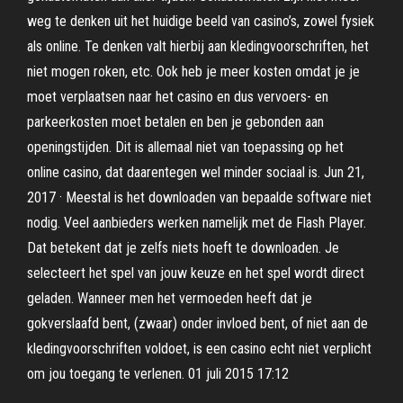
weg te denken uit het huidige beeld van casino’s, zowel fysiek
als online. Te denken valt hierbij aan kledingvoorschriften, het
niet mogen roken, etc. Ook heb je meer kosten omdat je je
moet verplaatsen naar het casino en dus vervoers- en
parkeerkosten moet betalen en ben je gebonden aan
openingstijden. Dit is allemaal niet van toepassing op het
online casino, dat daarentegen wel minder sociaal is. Jun 21,
2017 · Meestal is het downloaden van bepaalde software niet
nodig. Veel aanbieders werken namelijk met de Flash Player.
Dat betekent dat je zelfs niets hoeft te downloaden. Je
selecteert het spel van jouw keuze en het spel wordt direct
geladen. Wanneer men het vermoeden heeft dat je
gokverslaafd bent, (zwaar) onder invloed bent, of niet aan de
kledingvoorschriften voldoet, is een casino echt niet verplicht
om jou toegang te verlenen. 01 juli 2015 17:12